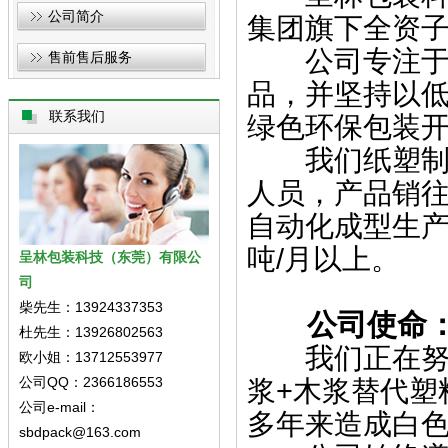
公司简介
集团旗下全资子
公司专注于研
售前售后服务
品，并坚持以
联系我们
绿色环保包装
我们纸塑制品，
人员，产品销
自动化成型生产
吨/月以上。
呈林包装科技（东莞）有限公
司
柴先生：13924337353
公司使命
杜先生：13926802563
我们正在努力
欧小姐：13712553977
公司QQ：2366186553
浆+木浆替代塑
公司e-mail：
多年来造成白
sbdpack@163.com