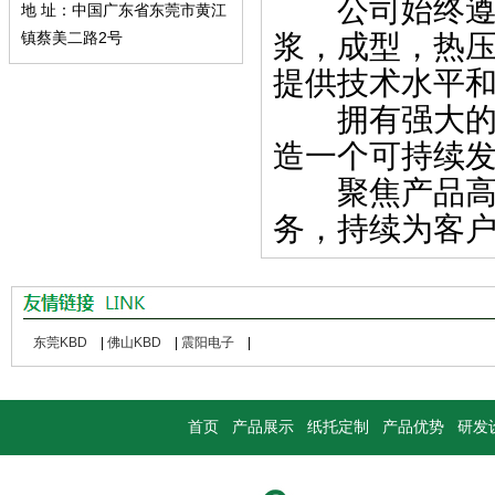
公司始终遵循
地 址：中国广东省东莞市黄江
浆，成型，热
镇蔡美二路2号
提供技术水平
拥有强大的技
造一个可持续
聚焦产品高端
务，持续为客户
东莞KBD
|
佛山KBD
|
震阳电子
|
首页
产品展示
纸托定制
产品优势
研发