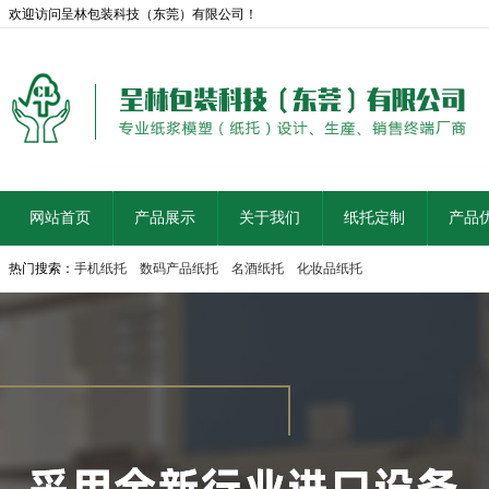
欢迎访问呈林包装科技（东莞）有限公司！
网站首页
产品展示
关于我们
纸托定制
产品
热门搜索：
手机纸托
数码产品纸托
名酒纸托
化妆品纸托