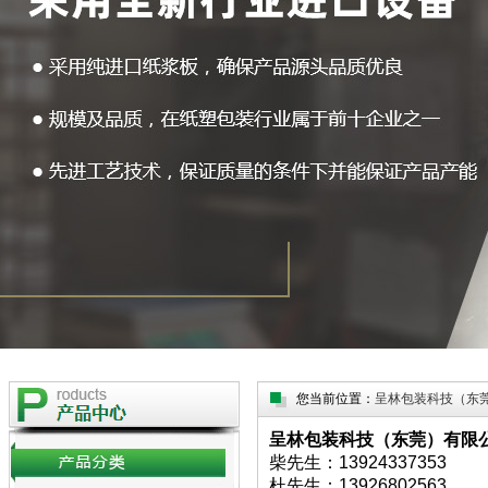
您当前位置：
呈林包装科技（东
呈林包装科技（东莞）有限
柴先生：13924337353
杜先生：13926802563