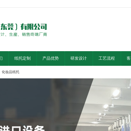
们
纸托定制
产品优势
研发设计
工艺流程
客
化妆品纸托