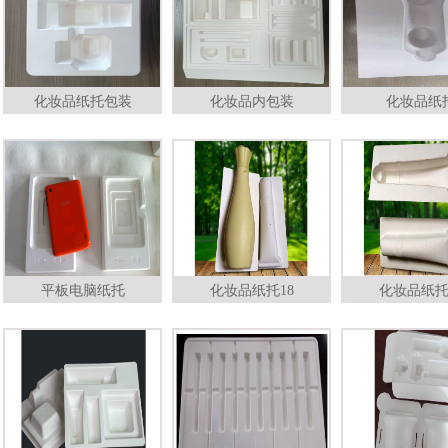
化妆品纸托包装
化妆品内包装
化妆品纸
平板电脑纸托
化妆品纸托18
化妆品纸托