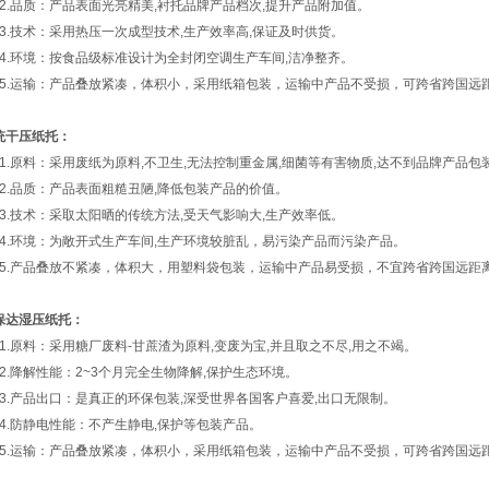
.品质：产品表面光亮精美,衬托品牌产品档次,提升产品附加值。
.技术：采用热压一次成型技术,生产效率高,保证及时供货。
.环境：按食品级标准设计为全封闭空调生产车间,洁净整齐。
.运输：产品叠放紧凑，体积小，采用纸箱包装，运输中产品不受损，可跨省跨国远
统干压纸托：
.原料：采用废纸为原料,不卫生,无法控制重金属,细菌等有害物质,达不到品牌产品包
.品质：产品表面粗糙丑陋,降低包装产品的价值。
.技术：采取太阳晒的传统方法,受天气影响大,生产效率低。
.环境：为敞开式生产车间,生产环境较脏乱，易污染产品而污染产品。
.产品叠放不紧凑，体积大，用塑料袋包装，运输中产品易受损，不宜跨省跨国远距
保达湿压纸托：
.原料：采用糖厂废料-甘蔗渣为原料,变废为宝,并且取之不尽,用之不竭。
.降解性能：2~3个月完全生物降解,保护生态环境。
.产品出口：是真正的环保包装,深受世界各国客户喜爱,出口无限制。
.防静电性能：不产生静电,保护等包装产品。
.运输：产品叠放紧凑，体积小，采用纸箱包装，运输中产品不受损，可跨省跨国远