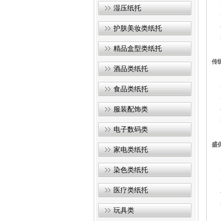
2
湿压纸托
3
4
护肤美妆类纸托
5
精品盒型类纸托
传
酒品类纸托
1
2
食品类纸托
3
服装配饰类
4
5
电子数码类
盛
家电类纸托
1
2
染色类纸托
3
医疗类纸托
4
5
玩具类