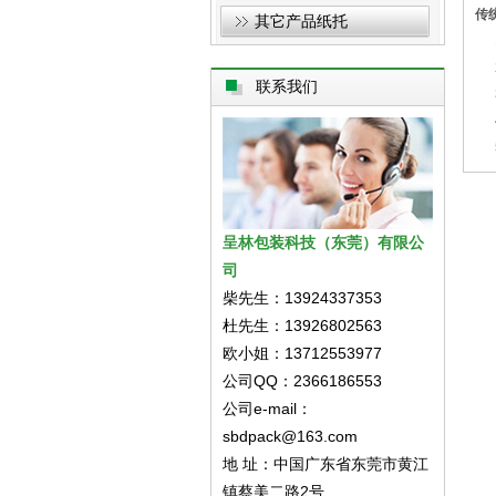
传
其它产品纸托
1
2
联系我们
3
4
5
呈林包装科技（东莞）有限公
司
柴先生：13924337353
杜先生：13926802563
欧小姐：13712553977
公司QQ：2366186553
公司e-mail：
sbdpack@163.com
地 址：中国广东省东莞市黄江
镇蔡美二路2号