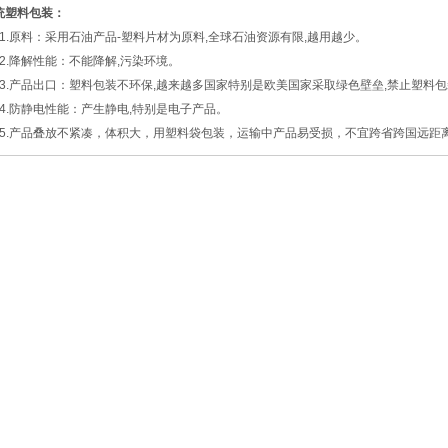
统塑料包装：
.原料：采用石油产品-塑料片材为原料,全球石油资源有限,越用越少。
.降解性能：不能降解,污染环境。
.产品出口：塑料包装不环保,越来越多国家特别是欧美国家采取绿色壁垒,禁止塑料包
.防静电性能：产生静电,特别是电子产品。
.产品叠放不紧凑，体积大，用塑料袋包装，运输中产品易受损，不宜跨省跨国远距