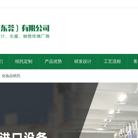
们
纸托定制
产品优势
研发设计
工艺流程
客
化妆品纸托