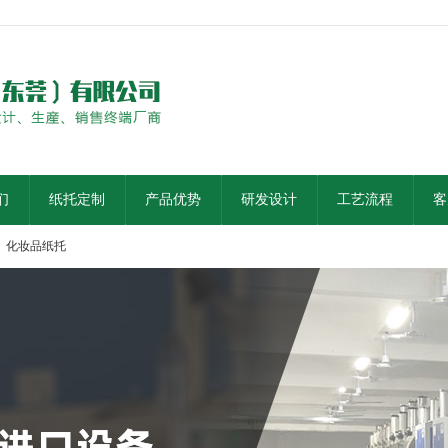
们
纸托定制
产品优势
研发设计
工艺流程
客
化妆品纸托