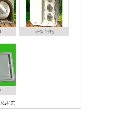
4
环保 纸托
2
总共
1
页